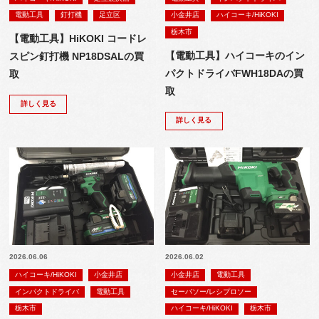
電動工具
釘打機
足立区
小金井店
ハイコーキ/HiKOKI
栃木市
【電動工具】HiKOKI コードレ
【電動工具】ハイコーキのイン
スピン釘打機 NP18DSALの買
パクトドライバFWH18DAの買
取
取
詳しく見る
詳しく見る
2026.06.06
2026.06.02
ハイコーキ/HiKOKI
小金井店
小金井店
電動工具
インパクトドライバ
電動工具
セーバソー/レシプロソー
栃木市
ハイコーキ/HiKOKI
栃木市