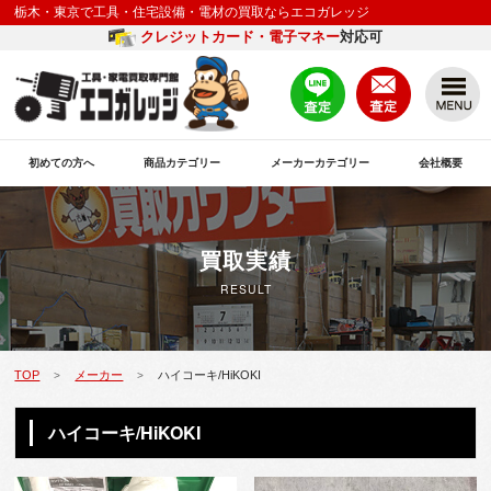
栃木・東京で工具・住宅設備・電材の買取ならエコガレッジ
クレジットカード・電子マネー
対応可
初めての方へ
商品カテゴリー
メーカーカテゴリー
会社概要
買取実績
RESULT
TOP
メーカー
ハイコーキ/HiKOKI
>
>
ハイコーキ/HiKOKI