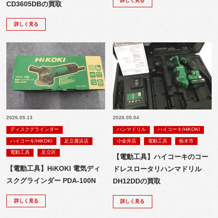
詳しく見る
CD3605DBの買取
詳しく見る
2026.05.13
2026.05.04
ディスクグラインダー
ハンマドリル
ハイコーキ/HiKOKI
ハイコーキ/HiKOKI
足立鹿浜店
小金井店
電動工具
栃木市
電動工具
足立区
【電動工具】ハイコーキのコー
【電動工具】HiKOKI 電気ディ
ドレスロータリハンマドリル
スクグラインダー PDA-100N
DH12DDの買取
詳しく見る
詳しく見る