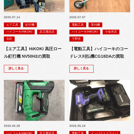
2026.07.14
2026.07.07
エア工具
釘打機
電動工具
草刈機
ハイコーキ/HiKOKI
足立鹿浜店
ハイコーキ/HiKOKI
小金井店
北区
下野市
【エア工具】HiKOKI 高圧ロー
【電動工具】ハイコーキのコー
ル釘打機 NV50H2の買取
ドレス刈払機CG18DAの買取
詳しく見る
詳しく見る
2026.06.28
2026.06.24
ハイコーキ/HiKOKI
足立鹿浜店
電動工具
インパクトドライバ