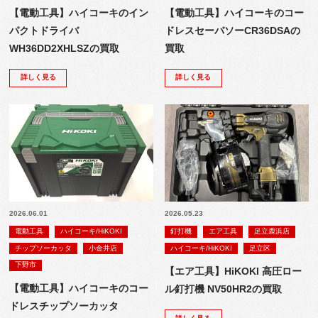
【電動工具】ハイコーキのイン
【電動工具】ハイコーキのコー
パクトドライバ
ドレスセーバソーCR36DSAの
WH36DD2XHLSZの買取
買取
詳しく見る
詳しく見る
2026.06.01
2026.05.23
電動工具
ハイコーキ/HiKOKI
釘打機
エア工具
足立鹿浜店
チップソーカッタ
小金井店
ハイコーキ/HiKOKI
足立区
下野市
【エア工具】HiKOKI 高圧ロー
【電動工具】ハイコーキのコー
ル釘打機 NV50HR2の買取
ドレスチップソーカッタ