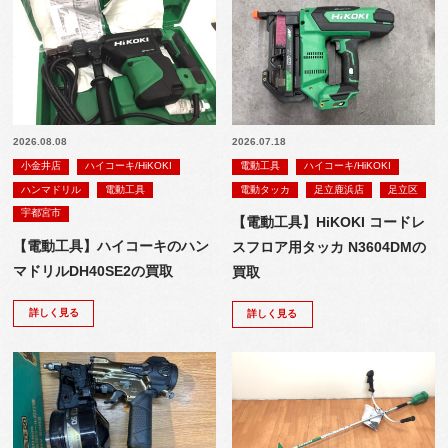
2026.08.08
2026.07.18
小金井店
ハイコーキ/HiKOKI
電動工具
ハイコーキ/HiKOKI
ハンマドリル
電動工具
電動タッカ
足立鹿浜店
足立区
宇都宮市
【電動工具】HiKOKI コードレ
【電動工具】ハイコーキのハン
スフロア用タッカ N3604DMの
マドリルDH40SE2の買取
買取
詳しく見る
詳しく見る